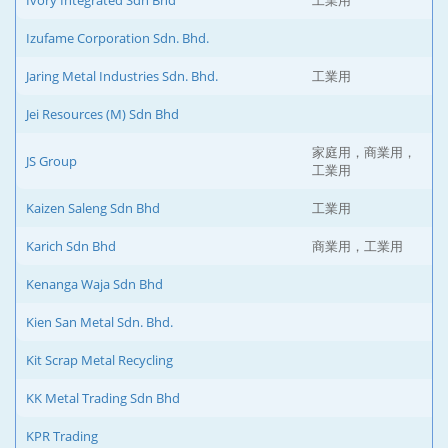
Ivory Integrated Sdn Bhd
工業用
Izufame Corporation Sdn. Bhd.
Jaring Metal Industries Sdn. Bhd.
工業用
Jei Resources (M) Sdn Bhd
家庭用，商業用，
JS Group
工業用
Kaizen Saleng Sdn Bhd
工業用
Karich Sdn Bhd
商業用，工業用
Kenanga Waja Sdn Bhd
Kien San Metal Sdn. Bhd.
Kit Scrap Metal Recycling
KK Metal Trading Sdn Bhd
KPR Trading