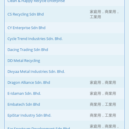
Clean & Happy Recycle Enterprise
家庭用，商業用，
CS Recycling Sdn Bhd
工業用
CY Enterprise Sdn Bhd
Cycle Trend Industries Sdn. Bhd.
Dacing Trading Sdn Bhd
DD Metal Recycling
Divyaa Metal Industries Sdn. Bhd.
Dragon Alliance Sdn. Bhd
家庭用，商業用
E-Idaman Sdn. Bhd.
家庭用，商業用
Embatech Sdn Bhd
商業用，工業用
EpiStar Industry Sdn Bhd.
商業用，工業用
家庭用，商業用，
Far Spectrum Development Sdn Bhd