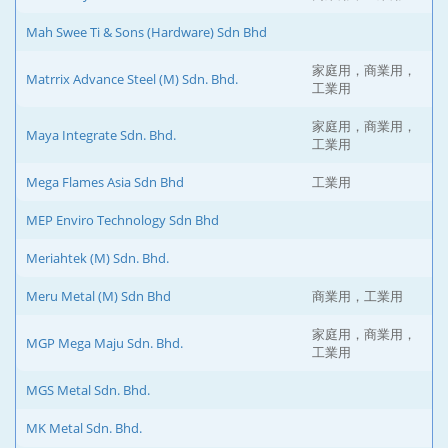
Mah Swee Ti & Sons (Hardware) Sdn Bhd
家庭用，商業用，
Matrrix Advance Steel (M) Sdn. Bhd.
工業用
家庭用，商業用，
Maya Integrate Sdn. Bhd.
工業用
Mega Flames Asia Sdn Bhd
工業用
MEP Enviro Technology Sdn Bhd
Meriahtek (M) Sdn. Bhd.
Meru Metal (M) Sdn Bhd
商業用，工業用
家庭用，商業用，
MGP Mega Maju Sdn. Bhd.
工業用
MGS Metal Sdn. Bhd.
MK Metal Sdn. Bhd.