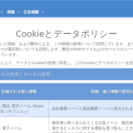
情報
広告掲載
Cookieとデータポリシー
集した情報、および弊社による、この情報の使用について説明しています。ま
ーの選択肢についても説明します。弊社のWebサイトおよびサービスのユー
しています。
により、データとCookieの使用に同意し、このCookieとデータポリシー
ータの共有とデータの使用：
記録される個人情報
詳細、個人情報の使用
, 電話, 電子メール, Skype
会社概要ページと製品概要ページに表示されま
絡先（オプション）
購読者に時々送られてくる広告メール。購読者
, 電子メール
連するビジネスに関する通知を受け取ることが