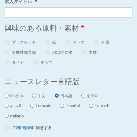
求人タイトル
*
興味のある原料・素材
*
プラスチック
紙
ガラス
金属
有機性廃棄物
C&D廃棄物
木材
タイヤ
すべて
ニュースレター言語版
English
中文
日本語
한국어
العربية
Français
Español
Deutsch
Italiano
ご
利用規約
に同意する