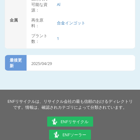
可能な資
Al
源：
金属
再生原
合金インゴット
料：
プラント
1
数：
最後更
2025/04/29
新
ENFリサイクルは、リサイクル会社の最も信頼のおけるディレクトリ
です。情報は、確認されカテゴリによって分類されています。
ENFリサイクル
ENFソーラー