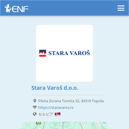
Stara Varoš d.o.o.
Pilota Zorana Tomića 32, 34310 Topola
https://staravaros.rs
セルビア