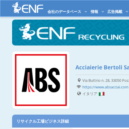
会社のデータベース
情報
広告掲載
Acciaierie Bertoli Sa
Via Buttrio n. 28, 33050 Poz
https://www.absacciai.com
イタリア
リサイクル工場ビジネス詳細