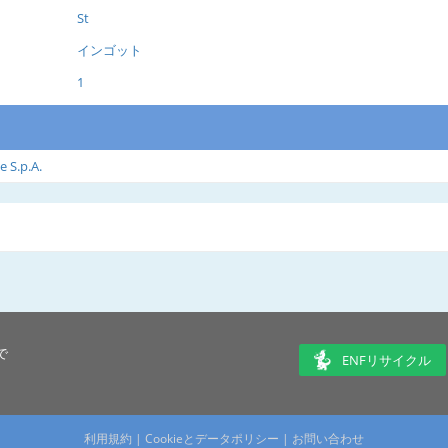
St
インゴット
1
e S.p.A.
で
ENFリサイクル
利用規約
|
Cookieとデータポリシー
|
お問い合わせ