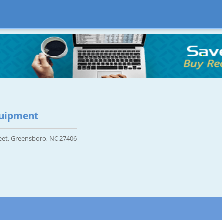
quipment
eet, Greensboro, NC 27406