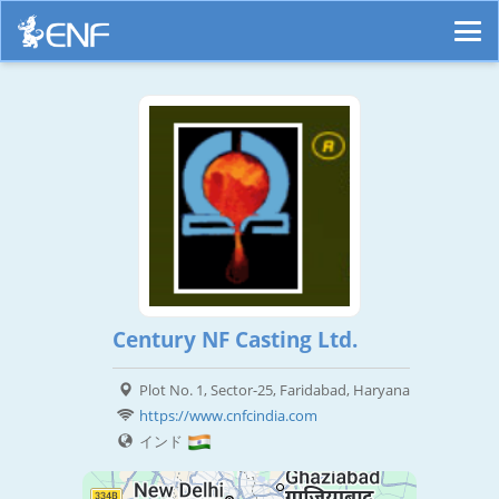
Century NF Casting Ltd.
Plot No. 1, Sector-25, Faridabad, Haryana
https://www.cnfcindia.com
インド