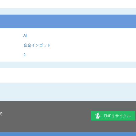
Al
合金インゴット
2
で
ENFリサイクル