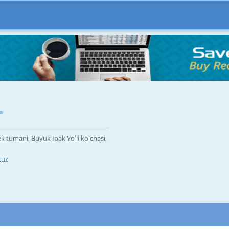
"
k tumani, Buyuk Ipak Yoʻli koʻchasi,
.uz