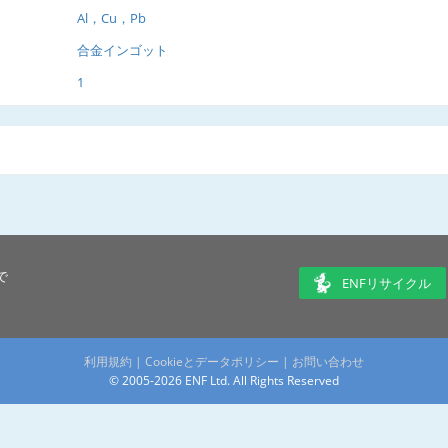
Al，Cu，Pb
合金インゴット
1
で
ENFリサイクル
利用規約
|
Cookieとデータポリシー
|
お問い合わせ
© 2005-2026 ENF Ltd. All Rights Reserved