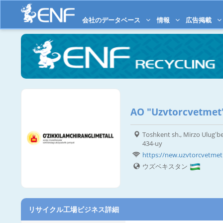
会社のデータベース
情報
広告掲載
AO "Uzvtorcvetmet
Toshkent sh., Mirzo Ulugʻbe
434-uy
https://new.uzvtorcvetmet
ウズベキスタン
リサイクル工場ビジネス詳細